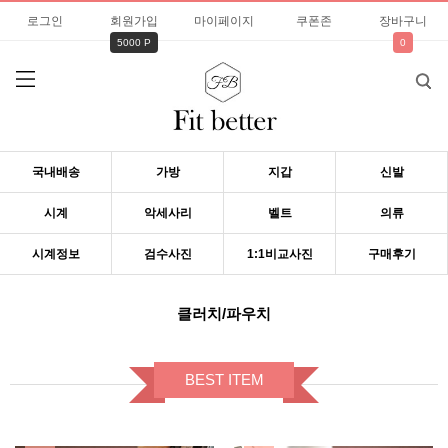
로그인
회원가입
마이페이지
쿠폰존
장바구니
5000 P
0
국내배송
가방
지갑
신발
시계
악세사리
벨트
의류
시계정보
검수사진
1:1비교사진
구매후기
클러치/파우치
BEST ITEM