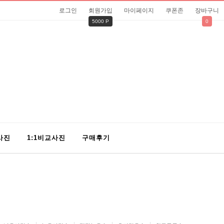
로그인
회원가입
마이페이지
쿠폰존
장바구니
5000 P
0
사진
1:1비교사진
구매후기