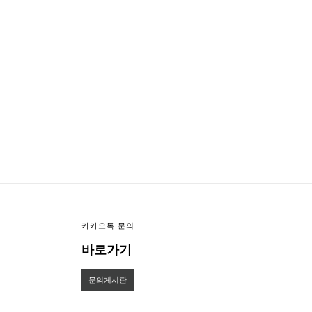
이미지크게보기
이미지작게보기
카카오톡 문의
바로가기
문의게시판