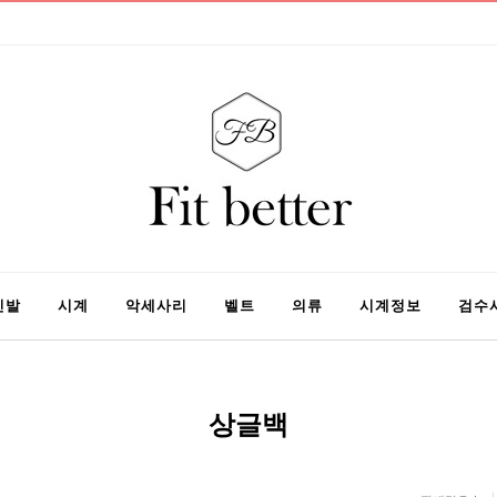
신발
시계
악세사리
벨트
의류
시계정보
검수
상글백