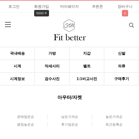
로그인
회원가입
마이페이지
쿠폰존
장바구니
5000 P
0
국내배송
가방
지갑
신발
시계
악세사리
벨트
의류
시계정보
검수사진
1:1비교사진
구매후기
아우터/자켓
판매많은순
낮은가격순
높은가격순
평점높은순
후기많은순
최근등록순