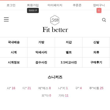
로그인
회원가입
마이페이지
쿠폰존
장바구니
5000 P
0
국내배송
가방
지갑
신발
시계
악세사리
벨트
의류
시계정보
검수사진
1:1비교사진
구매후기
스니커즈
샤*
16
디*
21
에*메스
8
나*키
1
구*
4
루*비통
25
프*다
0
기타
11