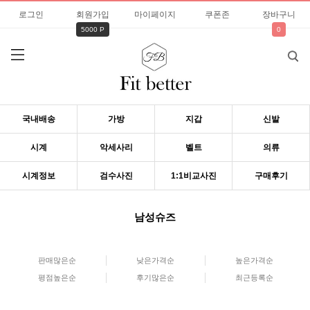
로그인
회원가입
마이페이지
쿠폰존
장바구니
5000 P
0
국내배송
가방
지갑
신발
시계
악세사리
벨트
의류
시계정보
검수사진
1:1비교사진
구매후기
남성슈즈
판매많은순
낮은가격순
높은가격순
평점높은순
후기많은순
최근등록순