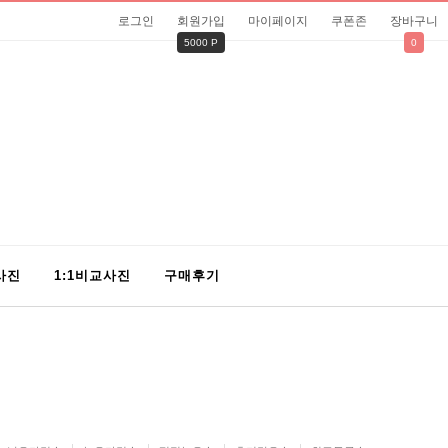
로그인
회원가입
마이페이지
쿠폰존
장바구니
5000 P
0
사진
1:1비교사진
구매후기