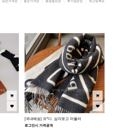
낮은가격순
높은가격순
평점높은순
후기많은순
최근등록순
[국내배송] 프*디. 삼각로고 머플러
로그인시 가격공개