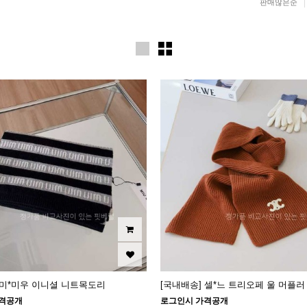
판매많은순
 미*미우 이니셜 니트목도리
[국내배송] 셀*느 트리오페 울 머플러
격공개
로그인시 가격공개