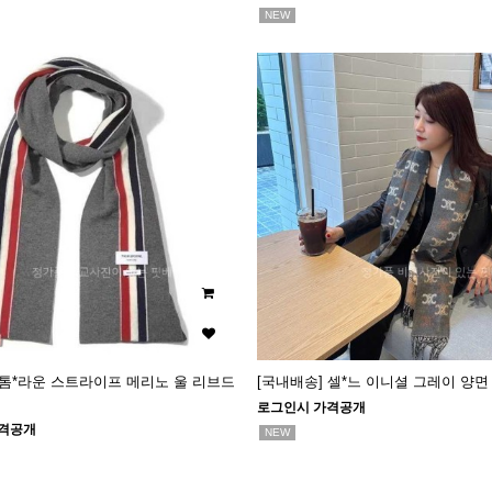
NEW
 톰*라운 스트라이프 메리노 울 리브드
[국내배송] 셀*느 이니셜 그레이 양면
로그인시 가격공개
격공개
NEW