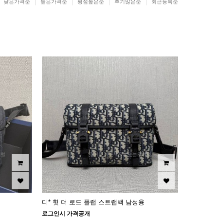
낮은가격순
높은가격순
평점높은순
후기많은순
최근등록순
디* 힛 더 로드 플랩 스트랩백 남성용
로그인시 가격공개