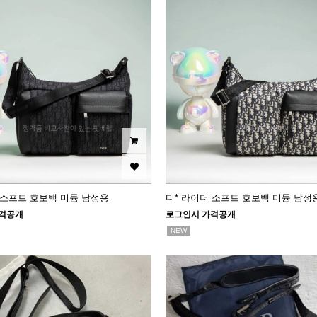
 소프트 호보백 미듐 남성용
디* 라이더 소프트 호보백 미듐 남성
격공개
로그인시 가격공개
NEW