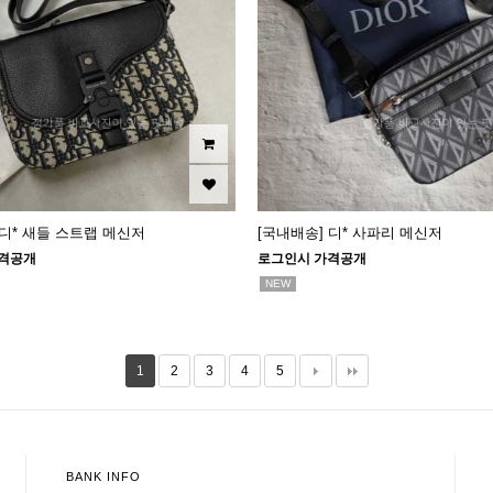
 디* 새들 스트랩 메신저
[국내배송] 디* 사파리 메신저
격공개
로그인시 가격공개
NEW
1
2
3
4
5
BANK INFO