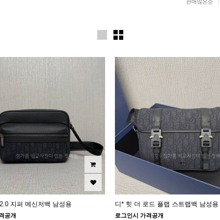
판매많은순
 2.0 지퍼 메신저백 남성용
디* 힛 더 로드 플랩 스트랩백 남성용
격공개
로그인시 가격공개