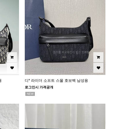
용
디* 라이더 소프트 스몰 호보백 남성용
로그인시 가격공개
NEW