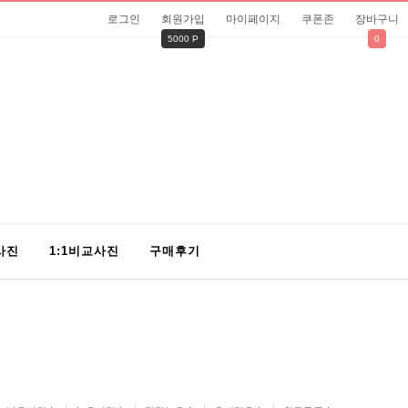
로그인
회원가입
마이페이지
쿠폰존
장바구니
5000 P
0
사진
1:1비교사진
구매후기