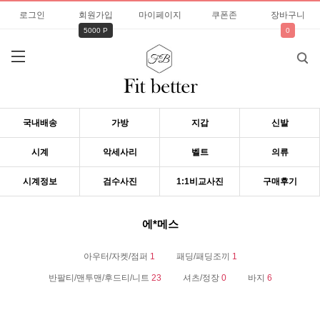
로그인
회원가입
마이페이지
쿠폰존
장바구니
5000 P
0
국내배송
가방
지갑
신발
시계
악세사리
벨트
의류
시계정보
검수사진
1:1비교사진
구매후기
에*메스
아우터/자켓/점퍼
1
패딩/패딩조끼
1
반팔티/맨투맨/후드티/니트
23
셔츠/정장
0
바지
6