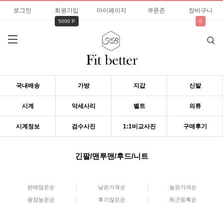
로그인
회원가입
마이페이지
쿠폰존
장바구니
5000 P
0
국내배송
가방
지갑
신발
시계
악세사리
벨트
의류
시계정보
검수사진
1:1비교사진
구매후기
긴팔/맨투맨/후드/니트
판매많은순
낮은가격순
높은가격순
평점높은순
후기많은순
최근등록순