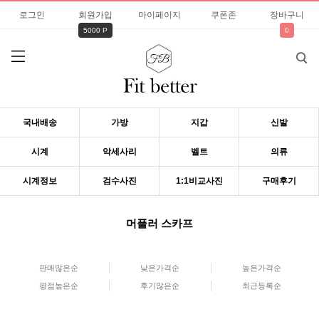
로그인
회원가입
마이페이지
쿠폰존
장바구니
5000 P
0
국내배송
가방
지갑
신발
시계
악세사리
벨트
의류
시계정보
검수사진
1:1비교사진
구매후기
머플러 스카프
판매많은순
낮은가격순
높은가격순
평점높은순
후기많은순
최근등록순