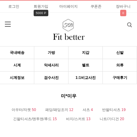
로그인
회원가입
마이페이지
쿠폰존
장바구니
5000 P
0
국내배송
가방
지갑
신발
시계
악세사리
벨트
의류
시계정보
검수사진
1:1비교사진
구매후기
미*미우
아우터/자켓
50
패딩/패딩조끼
12
셔츠
4
반팔티셔츠
19
긴팔티셔츠/맨투맨/후드
15
바지/스커트
13
니트/가디건
20