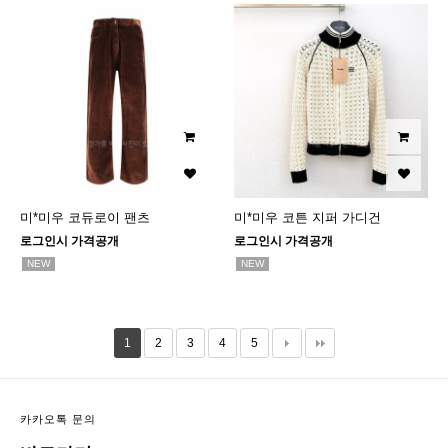
미*미우 코듀로이 팬츠
미*미우 코튼 지퍼 가디건
로그인시 가격공개
로그인시 가격공개
NEW
NEW
1
2
3
4
5
카카오톡 문의