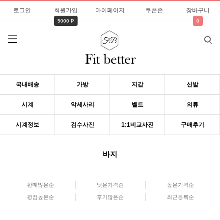
로그인
회원가입
마이페이지
쿠폰존
장바구니
5000 P
0
국내배송
가방
지갑
신발
시계
악세사리
벨트
의류
시계정보
검수사진
1:1비교사진
구매후기
바지
판매많은순
낮은가격순
높은가격순
평점높은순
후기많은순
최근등록순