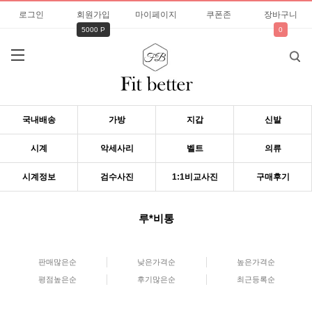
로그인
회원가입
마이페이지
쿠폰존
장바구니
5000 P
0
국내배송
가방
지갑
신발
시계
악세사리
벨트
의류
시계정보
검수사진
1:1비교사진
구매후기
루*비통
판매많은순
낮은가격순
높은가격순
평점높은순
후기많은순
최근등록순