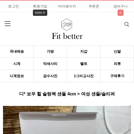
로그인
회원가입
마이페이지
쿠폰존
장바구니
5000 P
0
국내배송
가방
지갑
신발
시계
악세사리
벨트
의류
시계정보
검수사진
1:1비교사진
구매후기
디* 보우 힐 슬링백 샌들 4cm > 여성 샌들/슬리퍼