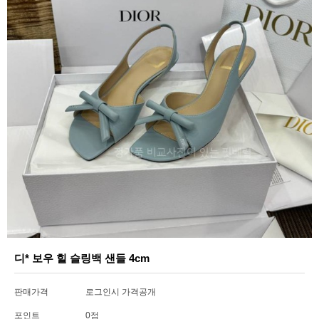
디* 보우 힐 슬링백 샌들 4cm
판매가격
로그인시 가격공개
포인트
0점