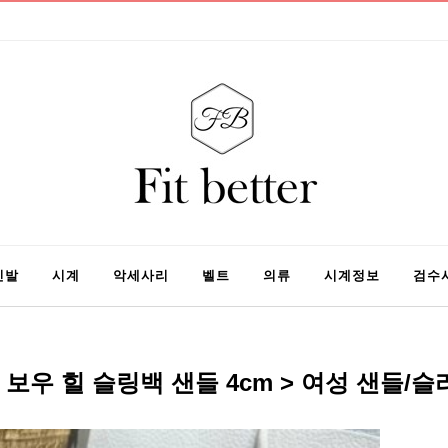
신발
시계
악세사리
벨트
의류
시계정보
검수
 보우 힐 슬링백 샌들 4cm > 여성 샌들/