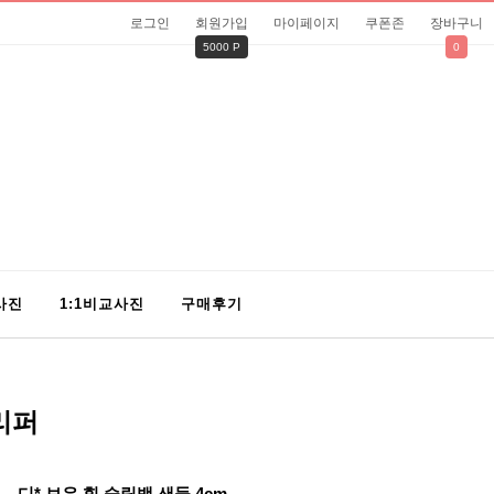
로그인
회원가입
마이페이지
쿠폰존
장바구니
5000 P
0
사진
1:1비교사진
구매후기
슬리퍼
디* 보우 힐 슬링백 샌들 4cm