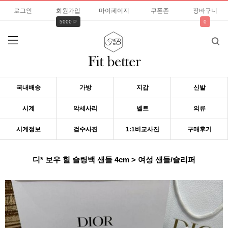
로그인
회원가입
마이페이지
쿠폰존
장바구니
5000 P
0
국내배송
가방
지갑
신발
시계
악세사리
벨트
의류
시계정보
검수사진
1:1비교사진
구매후기
디* 보우 힐 슬링백 샌들 4cm > 여성 샌들/슬리퍼