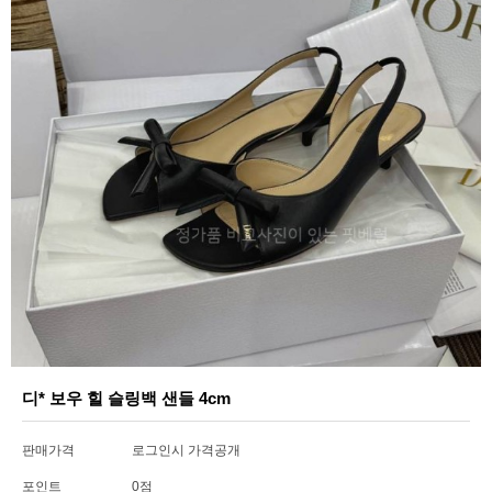
디* 보우 힐 슬링백 샌들 4cm
판매가격
로그인시 가격공개
포인트
0점